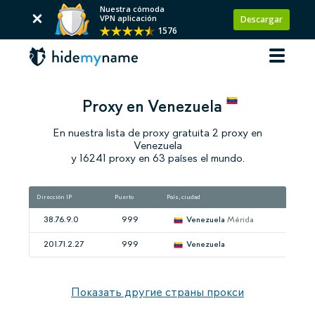
Nuestra cómoda
VPN aplicación
Descargar
1576
Proxy en Venezuela
En nuestra lista de proxy gratuita 2 proxy en
Venezuela
y 16241 proxy en 63 países el mundo.
Dirección IP
Puerto
País, ciudad
Velo
38.76.9.0
999
Venezuela
Mérida
201.71.2.27
999
Venezuela
Показать другие страны прокси