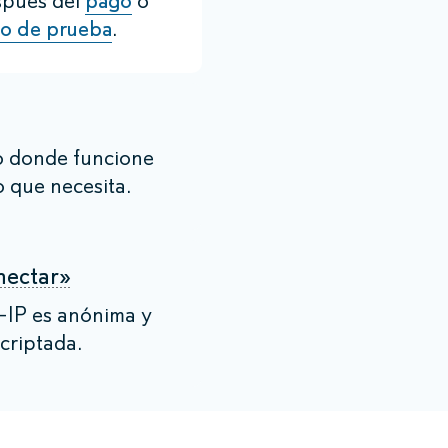
spués del
pago
o
do de prueba
.
 donde funcione
o que necesita.
nectar»
-IP es anónima y
criptada.