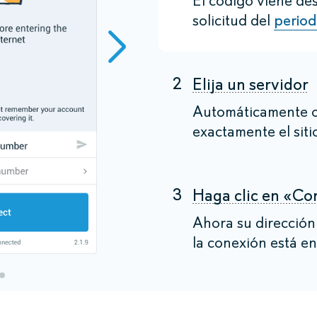
El código viene de
solicitud del
perio
2
Elija un servidor
Automáticamente o
exactamente el siti
3
Haga clic en «Co
Ahora su dirección
la conexión está en