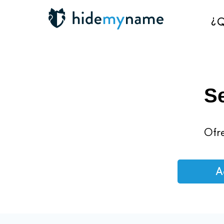
¿Q
S
Ofre
A