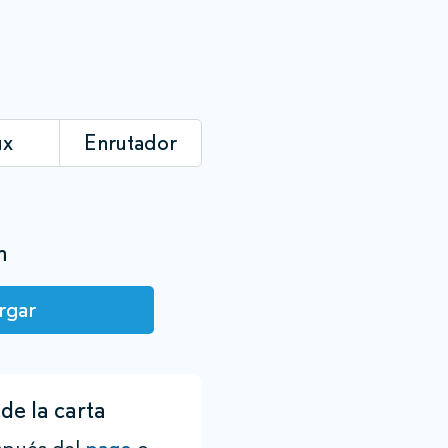
ux
Enrutador
n
rgar
de la carta