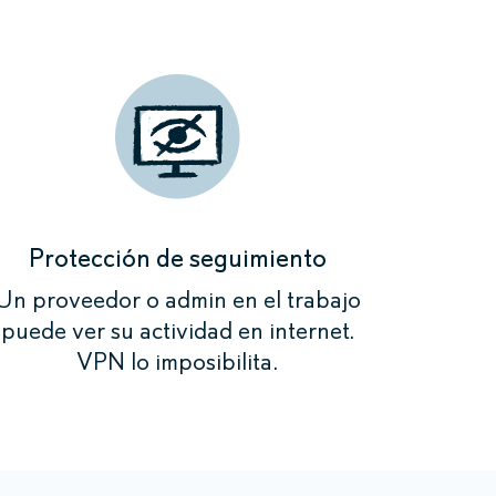
o que necesita.
nectar»
nectar»
nectar»
nectar»
-IP es anónima y
-IP es anónima y
-IP es anónima y
criptada.
criptada.
criptada.
-IP es anónima y
criptada.
Protección de seguimiento
Un proveedor o admin en el trabajo
puede ver su actividad en internet.
VPN lo imposibilita.