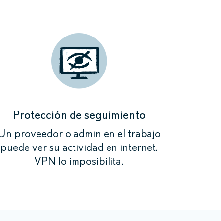
o que necesita.
nectar»
nectar»
nectar»
nectar»
-IP es anónima y
-IP es anónima y
-IP es anónima y
criptada.
criptada.
criptada.
-IP es anónima y
criptada.
Protección de seguimiento
Un proveedor o admin en el trabajo
puede ver su actividad en internet.
VPN lo imposibilita.