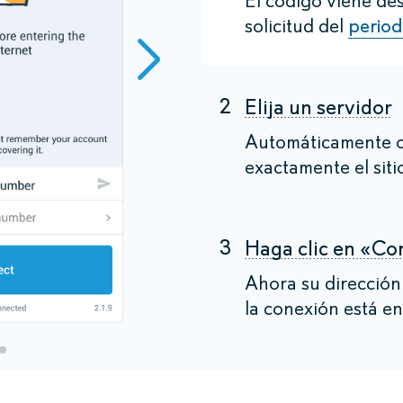
El código viene de
solicitud del
perio
2
Elija un servidor
Automáticamente o
exactamente el siti
3
Haga clic en «Co
Ahora su dirección
la conexión está en