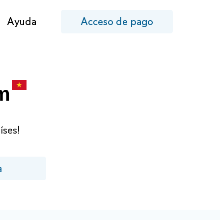
Ayuda
Acceso de pago
am
íses!
a