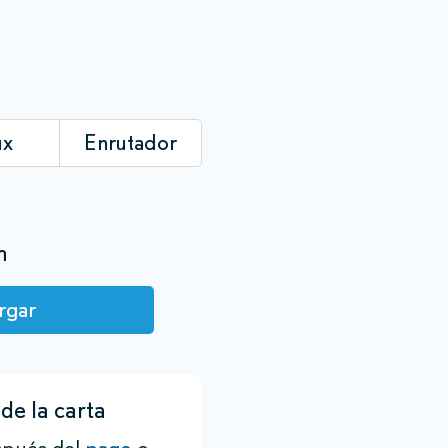
ux
Enrutador
n
rgar
de la carta