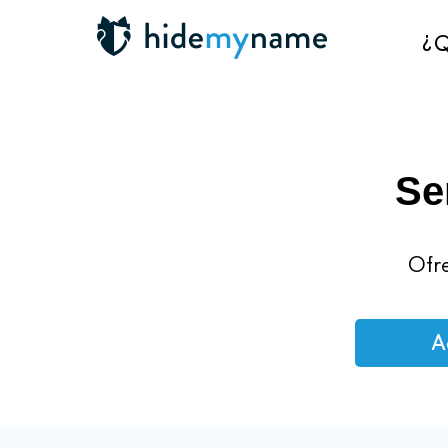
¿Q
Se
Ofre
A