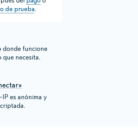
spués del
pago
o
do de prueba
.
 donde funcione
o que necesita.
nectar»
-IP es anónima y
criptada.