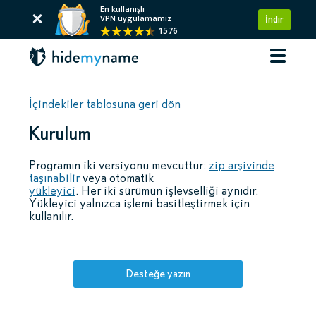
En kullanışlı
VPN uygulamamız
İndir
1576
İçindekiler tablosuna geri dön
Kurulum
Programın iki versiyonu mevcuttur:
zip arşivinde
taşınabilir
veya otomatik
yükleyici
. Her iki sürümün işlevselliği aynıdır.
Yükleyici yalnızca işlemi basitleştirmek için
kullanılır.
Desteğe yazın