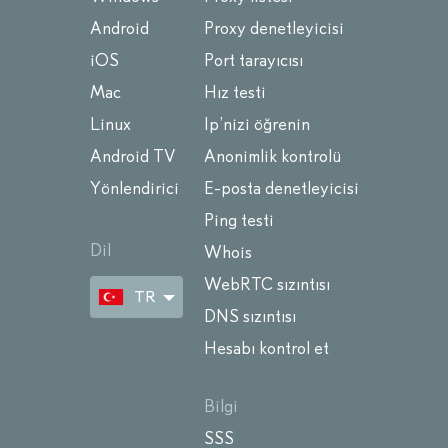
Android
Proxy denetleyicisi
iOS
Port tarayıcısı
Mac
Hız testi
Linux
Ip’nizi öğrenin
Android TV
Anonimlik kontrolü
Yönlendirici
E-posta denetleyicisi
Ping testi
Dil
Whois
WebRTC sızıntısı
TR
DNS sızıntısı
Hesabı kontrol et
Bilgi
SSS