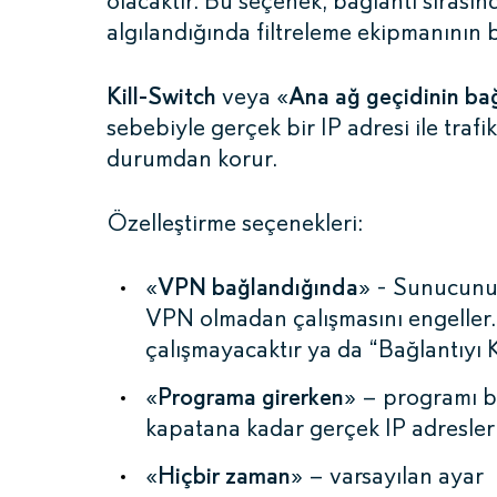
olacaktır. Bu seçenek, bağlantı sırasınd
algılandığında filtreleme ekipmanının 
Kill-Switch
veya «
Ana ağ geçidinin bağ
sebebiyle gerçek bir IP adresi ile traf
durumdan korur.
Özelleştirme seçenekleri:
«
VPN bağlandığında
» - Sunucunu
VPN olmadan çalışmasını engeller
çalışmayacaktır ya da “Bağlantıyı K
«
Programa girerken
» – programı b
kapatana kadar gerçek IP adresleri 
«
Hiçbir zaman
» – varsayılan ayar