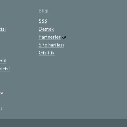
Bilgi
SSS
isi
Destek
Partnerler
🤝
Site haritası
Gizlilik
olü
icisi
sı
t