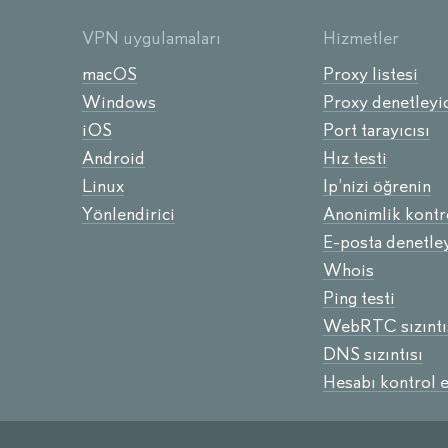
VPN uygulamaları
Hizmetler
macOS
Proxy listesi
Windows
Proxy denetleyic
iOS
Port tarayıcısı
Android
Hız testi
Linux
Ip’nizi öğrenin
Yönlendirici
Anonimlik kontr
E-posta denetley
Whois
Ping testi
WebRTC sızıntı
DNS sızıntısı
Hesabı kontrol e