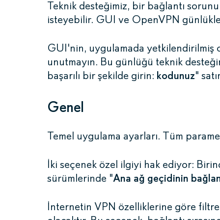
Teknik desteğimiz, bir bağlantı sor
isteyebilir. GUI ve OpenVPN günlükleri
GUI'nin, uygulamada yetkilendirilmiş 
unutmayın. Bu günlüğü teknik desteğim
başarılı bir şekilde girin:
kodunuz
" satır
Genel
Temel uygulama ayarları. Tüm parametre
İki seçenek özel ilgiyi hak ediyor: Biri
sürümlerinde "
Ana ağ geçidinin bağlan
İnternetin VPN özelliklerine göre fil