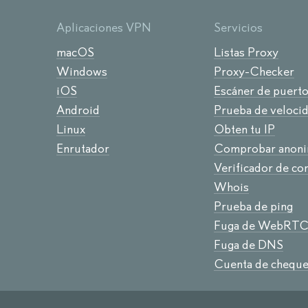
Aplicaciones VPN
Servicios
macOS
Listas Proxy
Windows
Proxy-Checker
iOS
Escáner de puert
Android
Prueba de veloci
Linux
Obten tu IP
Enrutador
Comprobar anoni
Verificador de co
Whois
Prueba de ping
Fuga de WebRT
Fuga de DNS
Cuenta de cheque