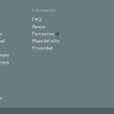
Informacion
FAQ
Apoyo
os
Para socios
🤝
dad
Mapa del sitio
Privacidad
mato
rreos
C
s