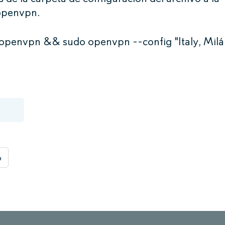
openvpn.
c/openvpn && sudo openvpn --config "Italy, Mil
o