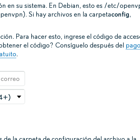
ión en su sistema. En Debian, esto es /etc/open
penvpn). Si hay archivos en la carpeta
config
,
ción. Para hacer esto, ingrese el código de acces
 obtener el código? Consíguelo después del
pag
atuito
.
.4+)
de la carpeta de configuración del archivo a la