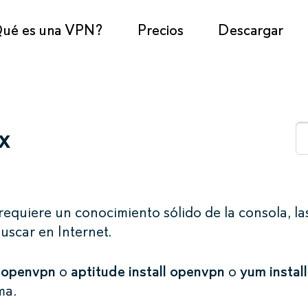
ué es una VPN?
Precios
Descargar
x
quiere un conocimiento sólido de la consola, la
uscar en Internet.
l openvpn
o
aptitude install openvpn
o
yum install
ma.