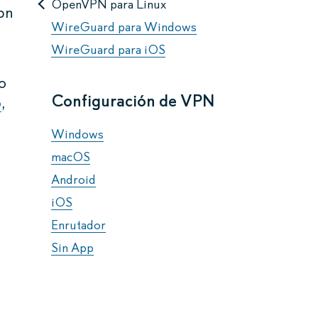
OpenVPN para Linux
vpn
WireGuard para Windows
WireGuard para iOS
o
Configuración de VPN
o
,
Windows
macOS
Android
iOS
Enrutador
Sin App