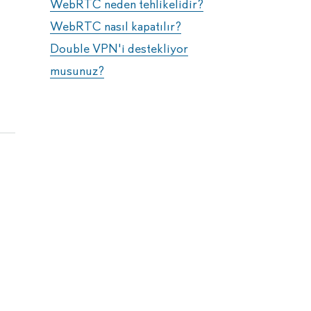
WebRTC neden tehlikelidir?
WebRTC nasıl kapatılır?
Double VPN'i destekliyor
musunuz?