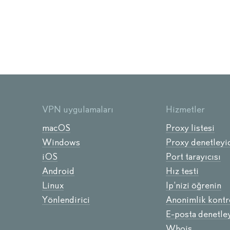
VPN uygulamaları
Hizmetler
macOS
Proxy listesi
Windows
Proxy denetleyic
iOS
Port tarayıcısı
Android
Hız testi
Linux
Ip’nizi öğrenin
Yönlendirici
Anonimlik kontr
E-posta denetley
Whois