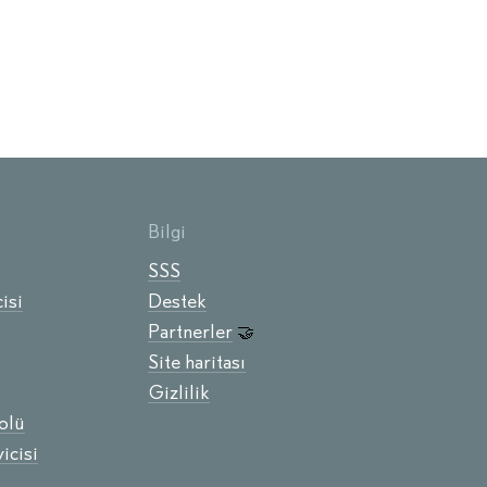
Bilgi
SSS
isi
Destek
Partnerler
🤝
Site haritası
Gizlilik
olü
icisi