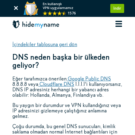
En kullanışlı
VPN uygulamamız
İndir
1576
İçindekiler tablosuna geri dön
DNS neden başka bir ülkeden
geliyor?
Eğer tarafımızca önerilen
Google Public DNS
8.8.8.8 veya
Cloudflare DNS
1.1.1.1'i kullanıyorsanız,
DNS IP adresiniz herhangi bir yabancı adres
olabilir: Hollanda, Almanya, Finlandiya vb.
Bu yaygın bir durumdur ve VPN kullandığınız veya
IP adresinizi gizlemeye çalıştığınız anlamına
gelmez.
Çoğu durumda, bu genel DNS sunucuları, kimlik
saklama olmadan normal İnternet bağlantıları için