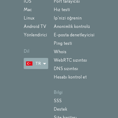
iOS
Port tarayıcısı
Mac
Hız testi
Linux
Ip’nizi öğrenin
Android TV
Anonimlik kontrolü
Yönlendirici
E-posta denetleyicisi
Ping testi
Dil
Whois
WebRTC sızıntısı
TR
DNS sızıntısı
Hesabı kontrol et
Bilgi
SSS
Destek
Site haritası