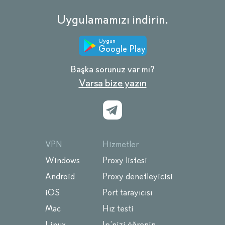
Uygulamamızı indirin.
Uygun
Google Play
Başka sorunuz var mı?
Varsa bize yazın
VPN
Hizmetler
Windows
Proxy listesi
Android
Proxy denetleyicisi
iOS
Port tarayıcısı
Mac
Hız testi
Linux
Ip’nizi öğrenin