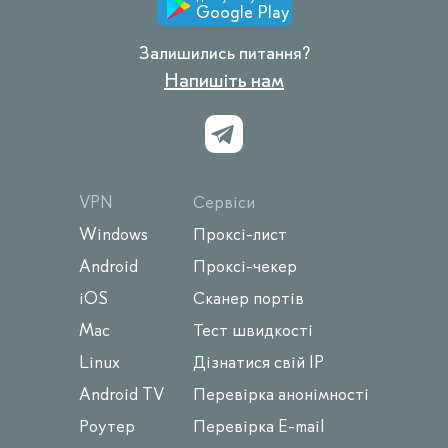
Google Play
Залишились питання?
Напишіть нам
VPN
Сервіси
Windows
Проксі-лист
Android
Проксі-чекер
iOS
Сканер портів
Mac
Тест швидкості
Linux
Дізнатися свій IP
Android TV
Перевірка анонімності
Роутер
Перевірка E-mail