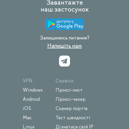
Завантажте
наш застосунок
доступно у
Google Play
Залишились питання?
Напишіть нам
VPN
Сервіси
Windows
Проксі-лист
Android
Проксі-чекер
iOS
Сканер портів
Mac
Тест швидкості
Linux
Дізнатися свій IP