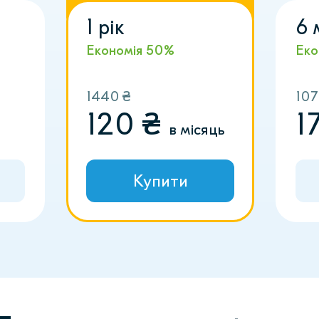
1 рік
6 
Економія
50%
Еко
1440
₴
10
120
₴
1
в місяць
Купити