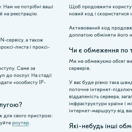
у. Нам не потрібні ваші
Щоб продовжити користув
й на реєстрацію.
новий код і скористатися н
Активований код продовжи
доплатою обміняти його н
-сервісу, а також
роксі-листа і проксі-
Чи є обмеження по 
Ми не обмежуємо обсяг ви
ступу. Саме за
серверів.
 до послуг. На стадії
дати «особисту IP-
У вас буде рівно така шви
поточне інтернет-підключ
віддаленість сервера, заг
слугою?
інфраструктури країни і мі
інтернет-маршруту від ва
к для свого пристрою:
туйте
роутер
.
Які-небудь інші об