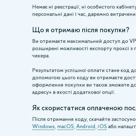
Немає ні реєстрації, ні особистого кабінет
персональні дані і час, даремно витрачени
Що я отримаю після покупки?
Ви отримаєте максимальний доступ до VPN
розширені можливості експорту проксі з п
чекера.
Результатом успішної оплати стане код до
допомогою цього коду ви отримаєте доступ
оформлення покупки ви також зможете до
адресу» в якості додаткової опції.
Як скористатися оплаченою по
Після отримання коду, скачайте застосуно
Windows
,
macOS
,
Android
,
iOS
або налаш