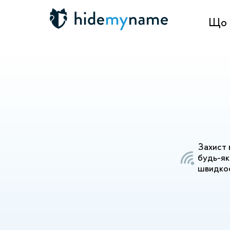
Що 
Захист 
будь-як
швидкос