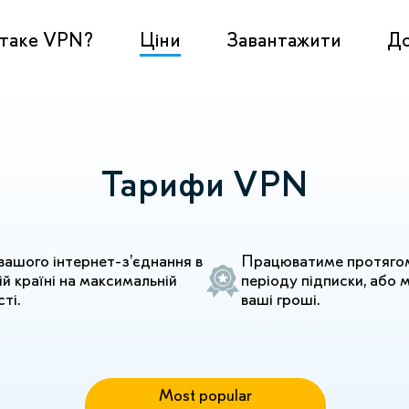
таке VPN?
Ціни
Завантажити
Д
Тарифи VPN
вашого інтернет-з’єднання в
Працюватиме протягом
ій країні на максимальній
періоду підписки, або
ті.
ваші гроші.
Most popular