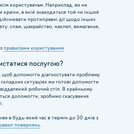
 всім користувачам. Наприклад, ви не
країни, в якій знаходиться той чи інший
здійснювати протиправні дії щодо інших
нету: спам, шахрайство, наклеп, вимагання,
 з
правилами користування
.
истатися послугою?
, щоб допомогти діагностувати проблему
 складних ситуаціях ми готові допомогти
віддалений робочий стіл. В крайньому
сться допомогти, зробимо скасування
і.
е в будь-який час в термін до 30 днів з
равил повернень
.