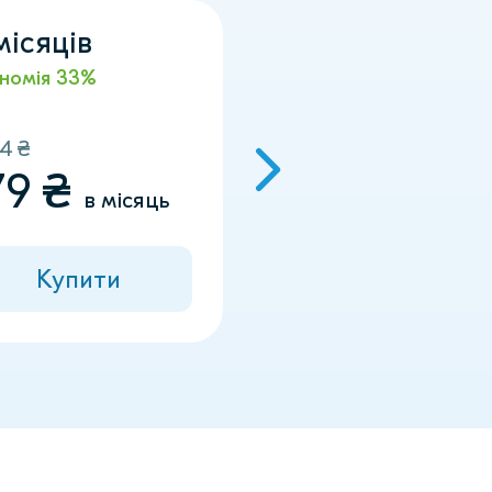
місяців
2 роки
номія
33%
Економія
59%
74
₴
2544
₴
79
₴
106
₴
в місяць
в місяц
Купити
Купити