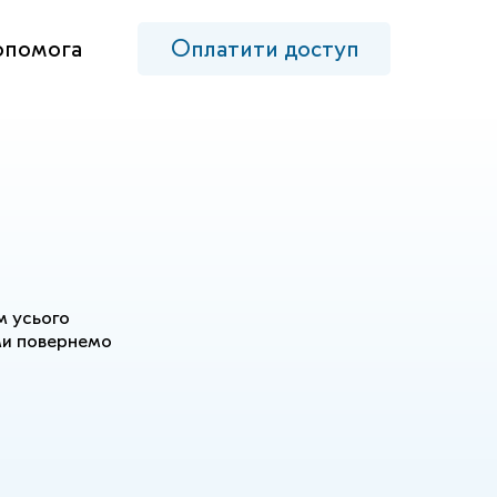
опомога
Оплатити доступ
 усього
 ми повернемо