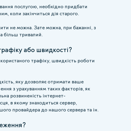
ання послугою, необхідно придбати
им, коли закінчиться дія старого.
ти не можна. Зате можна, при бажанні, з
а більш тривалий.
трафіку або швидкості?
користаного трафіку, швидкість роботи
дкість, яку дозволяє отримати ваше
ення з урахуванням таких факторів, як
альна розвиненість інтернет-
сця, в якому знаходиться сервер,
шого провайдера до нашого сервера та ін.
меження?