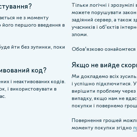
истування?
Тільки логічні і зрозумілі
можете порушувати закони 
ається не з моменту
задіяний сервер, а також 
то його першого введення в
учасників і об'єктів інтер
зломи.
 буде йти без зупинки, поки
Обов'язково ознайомтеся
Якщо не вийде скор
тивований код?
Ми докладемо всіх зусиль
них і неактивованих кодів.
і успішно підключитися. У
к, і використовувати в
вирішити проблему через 
ас.
випадку, якщо нам не вда
покупки і повернемо грош
Повернення грошей можлив
моменту покупки згідно
п