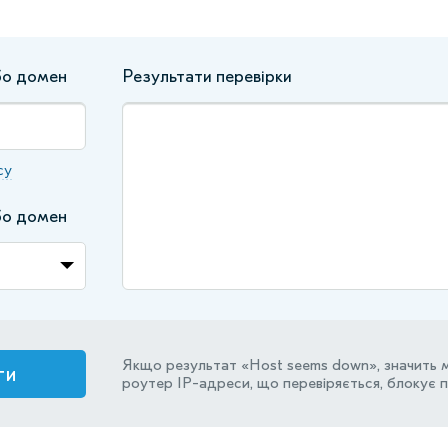
бо домен
Результати перевірки
су
бо домен
Якщо результат «Host seems down», значить 
ти
роутер IP-адреси, що перевіряється, блокує пі