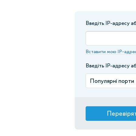
Введіть IP-адресу а
Вставити мою IP-адре
Введіть IP-адресу а
Перевіря