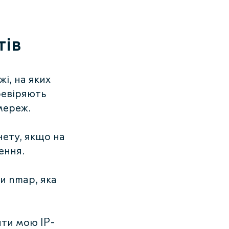
тів
і, на яких
ревіряють
мереж.
нету, якщо на
ення.
и nmap, яка
ити мою IP-