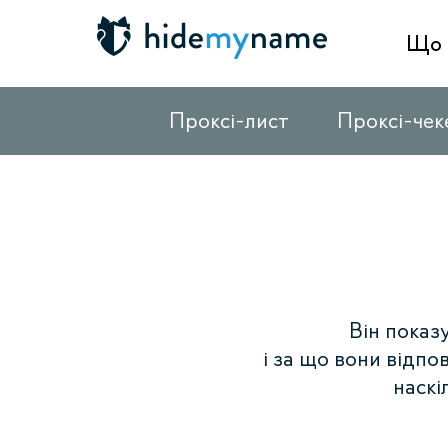
Що 
Проксі-лист
Проксі-чек
Він показ
і за що вони відпо
наскі