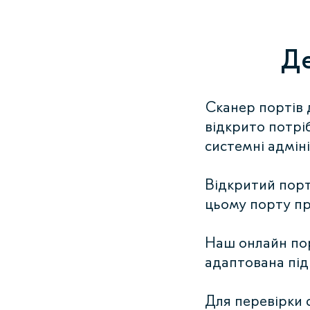
Де
Сканер портів 
відкрито потрі
системні адмін
Відкритий порт
цьому порту пр
Наш онлайн пор
адаптована під
Для перевірки 