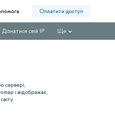
опомога
Оплатити доступ
Дізнатися свій IP
Ще
о сервері,
 nmap і відображає,
світу.