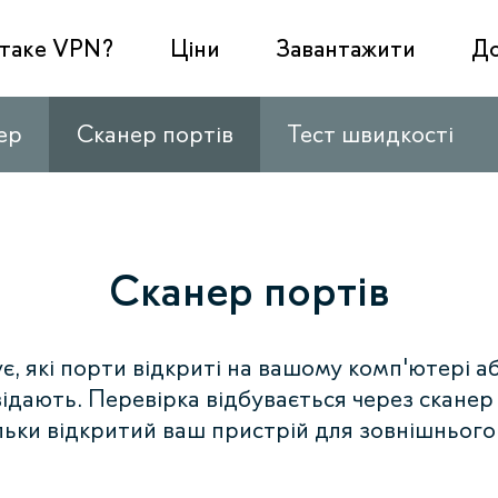
таке VPN?
Ціни
Завантажити
Д
ер
Сканер портів
Тест швидкості
Сканер портів
ує, які порти відкриті на вашому комп'ютері аб
відають. Перевірка відбувається через сканер
льки відкритий ваш пристрій для зовнішнього 