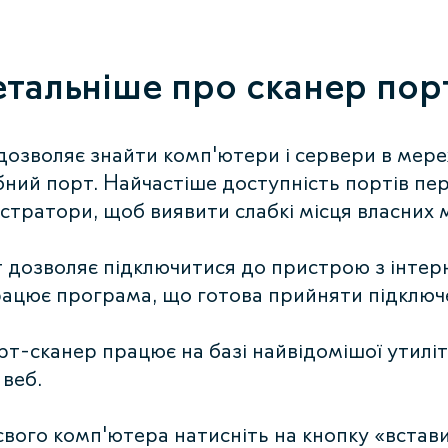
тальніше про сканер пор
дозволяє знайти комп'ютери і сервери в мереж
бний порт. Найчастіше доступність портів пе
істратори, щоб виявити слабкі місця власних 
 дозволяє підключитися до пристрою з інтер
ацює програма, що готова прийняти підключ
т-сканер працює на базі найвідомішої утиліт
 веб.
свого комп'ютера натисніть на кнопку «встав