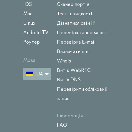
iOS
Сканер портів
Mac
Тест швидкості
Linux
Дізнатися свій IP
Android TV
Перевірка анонімності
Роутер
Перевірка E-mail
Визначити пінг
Мова
Whois
Витік WebRTC
UA
Витік DNS
Перевірити обліковий
запис
Інформація
FAQ