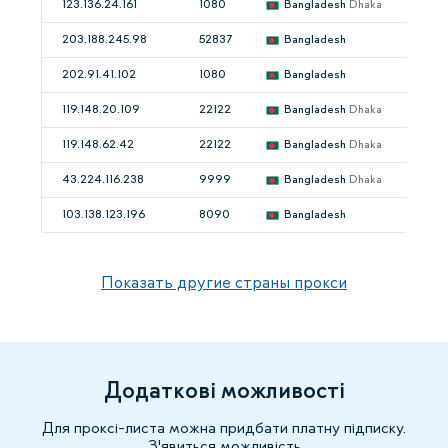
123.136.24.161
1080
Bangladesh
Dhaka
203.188.245.98
52837
Bangladesh
202.91.41.102
1080
Bangladesh
119.148.20.109
22122
Bangladesh
Dhaka
119.148.62.42
22122
Bangladesh
Dhaka
43.224.116.238
9999
Bangladesh
Dhaka
103.138.123.196
8090
Bangladesh
Показать другие страны прокси
Додаткові можливості
Для проксі-листа можна придбати платну підписку.
З'явиться можливість