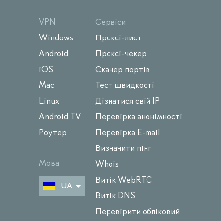
VPN
Сервіси
Windows
Проксі-лист
Android
Проксі-чекер
iOS
Сканер портів
Mac
Тест швидкості
Linux
Дізнатися свій IP
Android TV
Перевірка анонімності
Роутер
Перевірка E-mail
Визначити пінг
Мова
Whois
Витік WebRTC
UA
Витік DNS
Перевірити обліковий