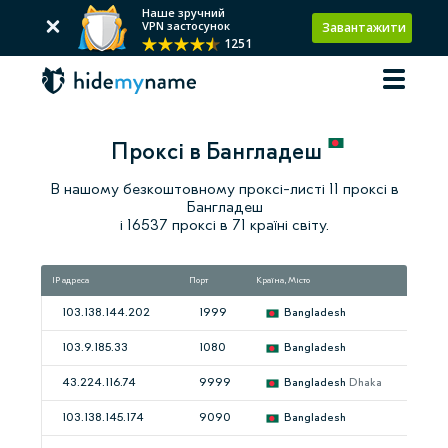
Наше зручний
VPN застосунок
Завантажити
1251
Проксі в Бангладеш
В нашому безкоштовному проксі-листі 11 проксі в
Бангладеш
і 16537 проксі в 71 країні світу.
IP адреса
Порт
Країна, Місто
Швид
103.138.144.202
1999
Bangladesh
103.9.185.33
1080
Bangladesh
43.224.116.74
9999
Bangladesh
Dhaka
103.138.145.174
9090
Bangladesh