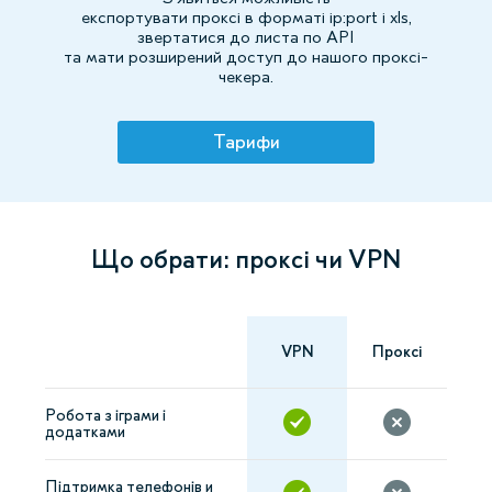
експортувати проксі в форматі ip:port і xls,
звертатися до листа по API
та мати розширений доступ до нашого проксі-
чекера.
Тарифи
Що обрати: проксі чи VPN
VPN
Проксі
Робота з іграми і
додатками
Підтримка телефонів и