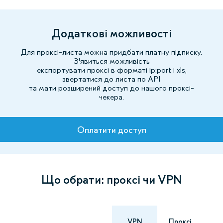
Додаткові можливості
Для проксі-листа можна придбати платну підписку.
З'явиться можливість
експортувати проксі в форматі ip:port і xls,
звертатися до листа по API
та мати розширений доступ до нашого проксі-
чекера.
Тарифи
Оплатити доступ
Що обрати: проксі чи VPN
VPN
Проксі