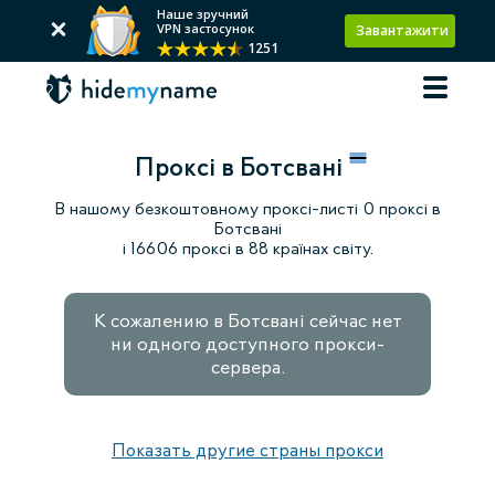
Наше зручний
VPN застосунок
Завантажити
1251
Проксі в Ботсвані
В нашому безкоштовному проксі-листі 0 проксі в
Ботсвані
і 16606 проксі в 88 країнах світу.
К сожалению в Ботсвані сейчас нет
ни одного доступного прокси-
сервера.
Показать другие страны прокси