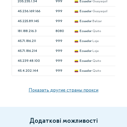
205.235.1.34
999
Ecuador
Guayaquil
45.236.169.166
999
Ecuador
Guayaquil
45.225.89.145
999
Ecuador
Balzar
181.188.216.3
8080
Ecuador
Quito
45.71.186.211
999
Ecuador
Loja
45.71.186.214
999
Ecuador
Loja
45.239.48.100
999
Ecuador
Quito
45.4.202.144
999
Ecuador
Quito
Показать другие страны прокси
Додаткові можливості