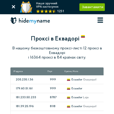
Наше зручний
VPN застосунок
Завантажити
1251
Проксі в Еквадорі
В нашому безкоштовному проксі-листі 12 проксі в
Еквадорі
і 16364 проксі в 84 країнах світу.
IP адреса
Порт
Країна, Місто
Шв
205.235.1.36
999
Ecuador
Guayaquil
179.60.51.161
999
Ecuador
181.233.50.233
8787
Ecuador
Loja
181.39.25.196
8118
Ecuador
Guayaquil