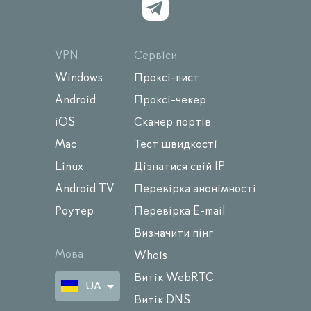
VPN
Сервіси
Windows
Проксі-лист
Android
Проксі-чекер
iOS
Сканер портів
Mac
Тест швидкості
Linux
Дізнатися свій IP
Android TV
Перевірка анонімності
Роутер
Перевірка E-mail
Визначити пінг
Мова
Whois
Витік WebRTC
UA
Витік DNS