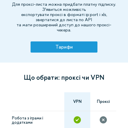
Для проксі-листа можна придбати платну підписку.
З'явиться можливість
експортувати проксі в форматі ip:port і xls,
звертатися до листа по API
та мати розширений доступ до нашого проксі-
чекера.
Тарифи
Що обрати: проксі чи VPN
VPN
Проксі
Робота з іграми і
додатками