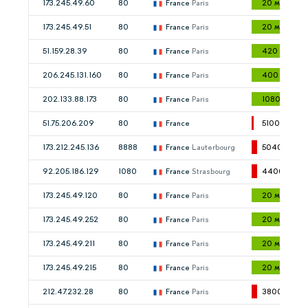
173.245.49.60
80
France
Paris
20 мс
173.245.49.51
80
France
Paris
20 мс
51.159.28.39
80
France
Paris
420 мс
206.245.131.160
80
France
Paris
400 мс
202.133.88.173
80
France
Paris
1080 мс
51.75.206.209
80
France
5100 мс
173.212.245.136
8888
France
Lauterbourg
5040 мс
92.205.186.129
1080
France
Strasbourg
4400 мс
173.245.49.120
80
France
Paris
20 мс
173.245.49.252
80
France
Paris
20 мс
173.245.49.211
80
France
Paris
20 мс
173.245.49.215
80
France
Paris
20 мс
212.47.232.28
80
France
Paris
3800 мс