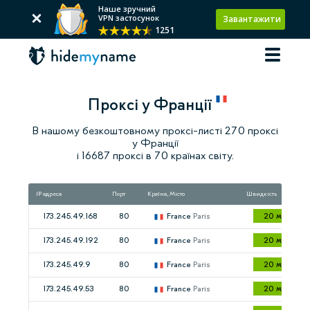
Наше зручний
VPN застосунок
Завантажити
1251
Проксі у Франції
В нашому безкоштовному проксі-листі 270 проксі
у Франції
і 16687 проксі в 70 країнах світу.
IP адреса
Порт
Країна, Місто
Швидкість
173.245.49.168
80
France
Paris
20 мс
173.245.49.192
80
France
Paris
20 мс
173.245.49.9
80
France
Paris
20 мс
173.245.49.53
80
France
Paris
20 мс