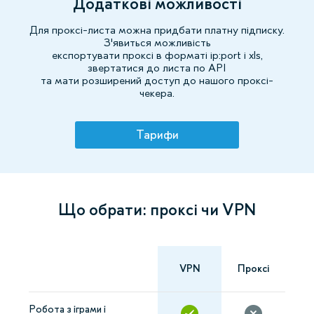
Додаткові можливості
Для проксі-листа можна придбати платну підписку.
З'явиться можливість
експортувати проксі в форматі ip:port і xls,
звертатися до листа по API
та мати розширений доступ до нашого проксі-
чекера.
Тарифи
Що обрати: проксі чи VPN
VPN
Проксі
Робота з іграми і