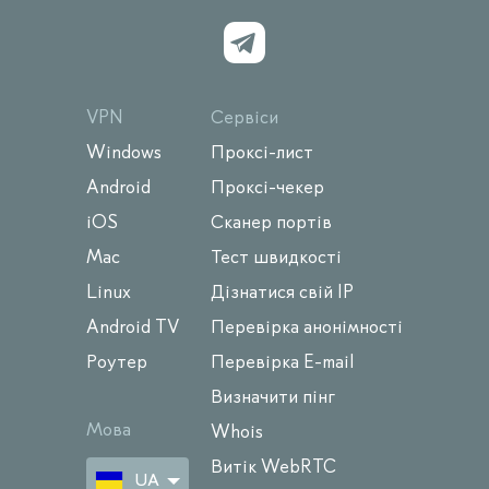
VPN
Сервіси
Windows
Проксі-лист
Android
Проксі-чекер
iOS
Сканер портів
Mac
Тест швидкості
Linux
Дізнатися свій IP
Android TV
Перевірка анонімності
Роутер
Перевірка E-mail
Визначити пінг
Мова
Whois
Витік WebRTC
UA