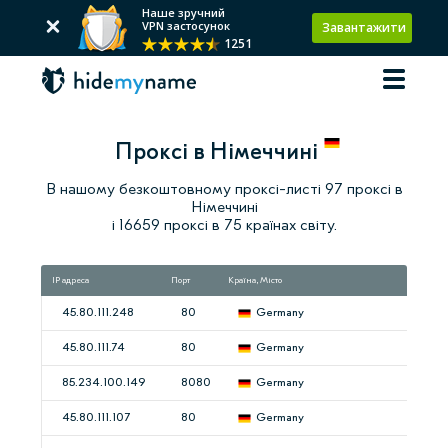
Наше зручний
VPN застосунок
Завантажити
1251
Проксі в Німеччині
В нашому безкоштовному проксі-листі 97 проксі в
Німеччині
і 16659 проксі в 75 країнах світу.
IP адреса
Порт
Країна, Місто
Шв
45.80.111.248
80
Germany
45.80.111.74
80
Germany
85.234.100.149
8080
Germany
45.80.111.107
80
Germany