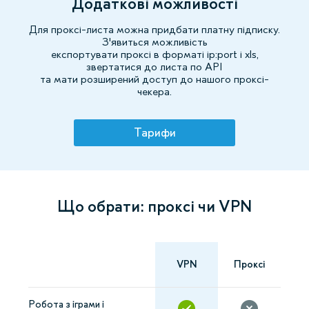
Додаткові можливості
Для проксі-листа можна придбати платну підписку.
З'явиться можливість
експортувати проксі в форматі ip:port і xls,
звертатися до листа по API
та мати розширений доступ до нашого проксі-
чекера.
Тарифи
Що обрати: проксі чи VPN
VPN
Проксі
Робота з іграми і