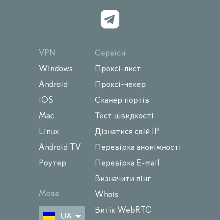
VPN
Сервіси
Windows
Проксі-лист
Android
Проксі-чекер
iOS
Сканер портів
Mac
Тест швидкості
Linux
Дізнатися свій IP
Android TV
Перевірка анонімності
Роутер
Перевірка E-mail
Визначити пінг
Мова
Whois
Витік WebRTC
UA