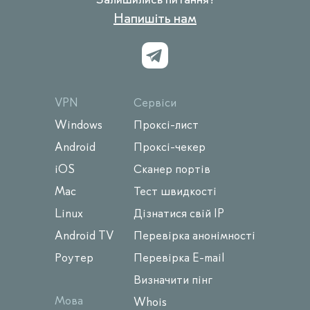
Напишіть нам
VPN
Сервіси
Windows
Проксі-лист
Android
Проксі-чекер
iOS
Сканер портів
Mac
Тест швидкості
Linux
Дізнатися свій IP
Android TV
Перевірка анонімності
Роутер
Перевірка E-mail
Визначити пінг
Мова
Whois