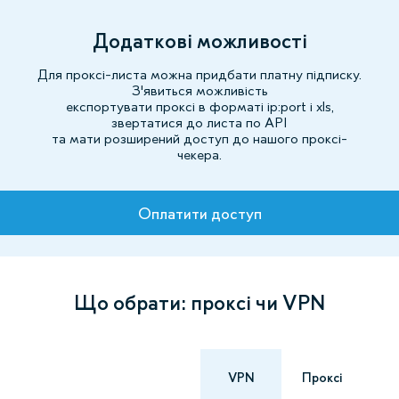
Додаткові можливості
Для проксі-листа можна придбати платну підписку.
З'явиться можливість
експортувати проксі в форматі ip:port і xls,
звертатися до листа по API
та мати розширений доступ до нашого проксі-
чекера.
Тарифи
Оплатити доступ
Що обрати: проксі чи VPN
VPN
Проксі