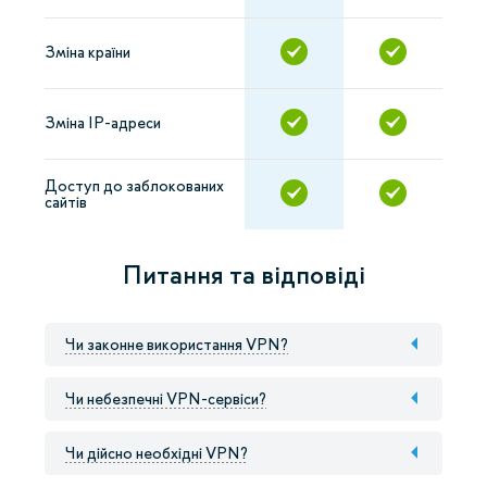
Зміна країни
Зміна IP-адреси
Доступ до заблокованих
сайтів
Питання та відповіді
Чи законне використання VPN?
Чи небезпечні VPN-сервіси?
Чи дійсно необхідні VPN?