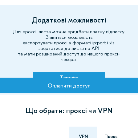
Додаткові можливості
Для проксі-листа можна придбати платну підписку.
З'явиться можливість
експортувати проксі в форматі ip:port і xls,
звертатися до листа по API
та мати розширений доступ до нашого проксі-
чекера.
Тарифи
Оплатити доступ
Що обрати: проксі чи VPN
VPN
Проксі