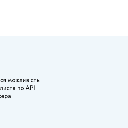
ься можливість
 листа по API
кера.