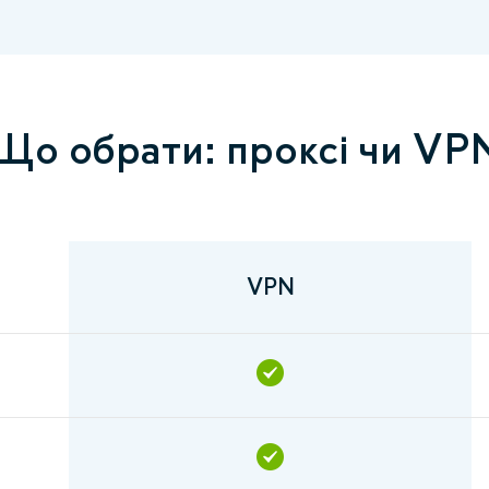
Що обрати: проксі чи VP
VPN