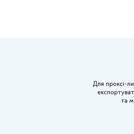
Для проксі-ли
експортувати
та м