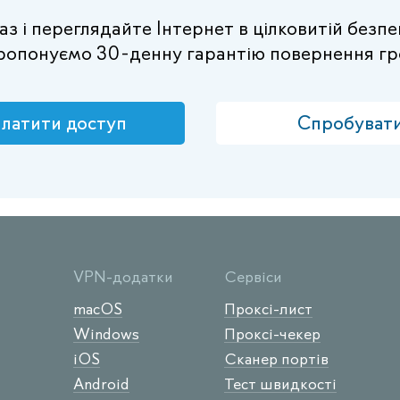
 і переглядайте Інтернет в цілковитій безпец
ропонуємо 30-денну гарантію повернення гр
латити доступ
Спробуват
VPN-додатки
Сервіси
macOS
Проксі-лист
Windows
Проксі-чекер
iOS
Сканер портів
Android
Тест швидкості