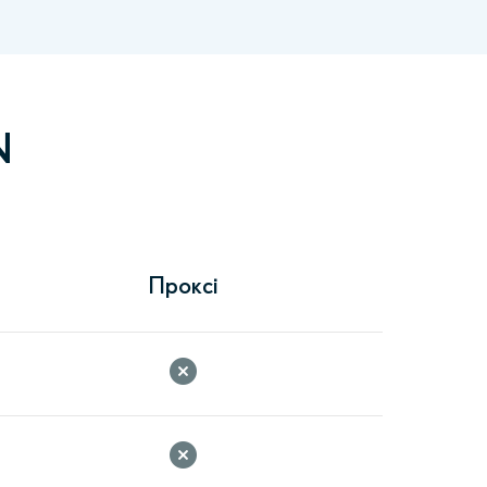
N
Проксі