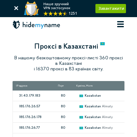
Наше зручний
VPN застосунок
Завантажити
1251
Проксі в Казахстані
В нашому безкоштовному проксі-листі 360 проксі
в Казахстані
і 16370 проксі в 83 країнах світу.
IP адреса
Порт
Країна, Місто
Швид
31.43.179.183
80
Kazakstan
185.176.26.57
80
Kazakstan
Almaty
185.176.26.178
80
Kazakstan
Almaty
185.176.26.77
80
Kazakstan
Almaty