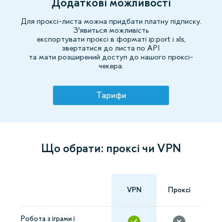
Додаткові можливості
Для проксі-листа можна придбати платну підписку.
З'явиться можливість
експортувати проксі в форматі ip:port і xls,
звертатися до листа по API
та мати розширений доступ до нашого проксі-
чекера.
Тарифи
Що обрати: проксі чи VPN
VPN
Проксі
Робота з іграми і