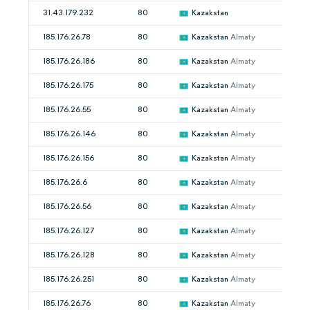
31.43.179.232
80
Kazakstan
185.176.26.78
80
Kazakstan
Almaty
185.176.26.186
80
Kazakstan
Almaty
185.176.26.175
80
Kazakstan
Almaty
185.176.26.55
80
Kazakstan
Almaty
185.176.26.146
80
Kazakstan
Almaty
185.176.26.156
80
Kazakstan
Almaty
185.176.26.6
80
Kazakstan
Almaty
185.176.26.56
80
Kazakstan
Almaty
185.176.26.127
80
Kazakstan
Almaty
185.176.26.128
80
Kazakstan
Almaty
185.176.26.251
80
Kazakstan
Almaty
185.176.26.76
80
Kazakstan
Almaty