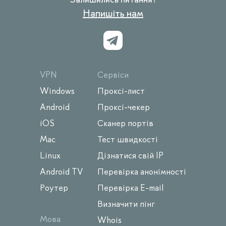
Напишіть нам
VPN
Сервіси
Windows
Проксі-лист
Android
Проксі-чекер
iOS
Сканер портів
Mac
Тест швидкості
Linux
Дізнатися свій IP
Android TV
Перевірка анонімності
Роутер
Перевірка E-mail
Визначити пінг
Мова
Whois