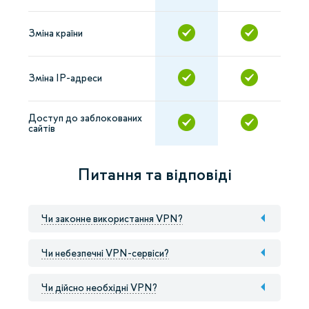
Зміна країни
Зміна IP-адреси
Доступ до заблокованих
сайтів
Питання та відповіді
Чи законне використання VPN?
Чи небезпечні VPN-сервіси?
Чи дійсно необхідні VPN?