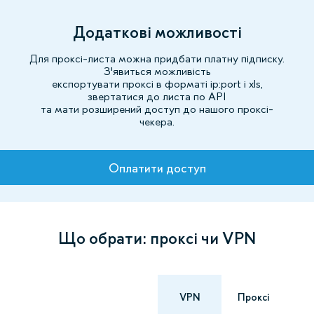
Додаткові можливості
Для проксі-листа можна придбати платну підписку.
З'явиться можливість
експортувати проксі в форматі ip:port і xls,
звертатися до листа по API
та мати розширений доступ до нашого проксі-
чекера.
Тарифи
Оплатити доступ
Що обрати: проксі чи VPN
VPN
Проксі