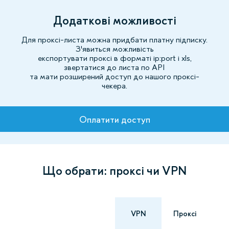
Додаткові можливості
Для проксі-листа можна придбати платну підписку.
З'явиться можливість
експортувати проксі в форматі ip:port і xls,
звертатися до листа по API
та мати розширений доступ до нашого проксі-
чекера.
Тарифи
Оплатити доступ
Що обрати: проксі чи VPN
VPN
Проксі