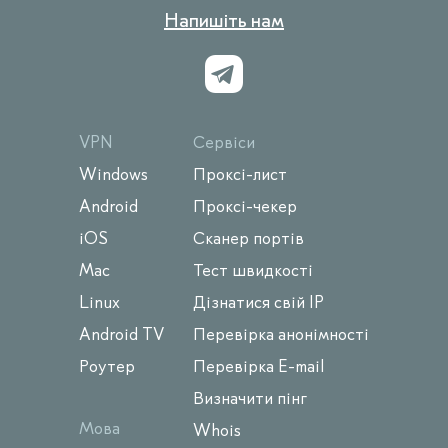
Напишіть нам
VPN
Сервіси
Windows
Проксі-лист
Android
Проксі-чекер
iOS
Сканер портів
Mac
Тест швидкості
Linux
Дізнатися свій IP
Android TV
Перевірка анонімності
Роутер
Перевірка E-mail
Визначити пінг
Мова
Whois