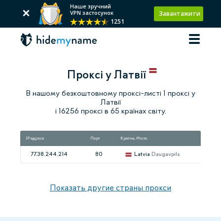
Наше зручний
VPN застосунок
Завантажити
1251
Проксі у Латвії
В нашому безкоштовному проксі-листі 1 проксі у
Латвії
і 16256 проксі в 65 країнах світу.
IP адреса
Порт
Країна, Місто
Швид
77.38.244.214
80
Latvia
Daugavpils
Показать другие страны прокси