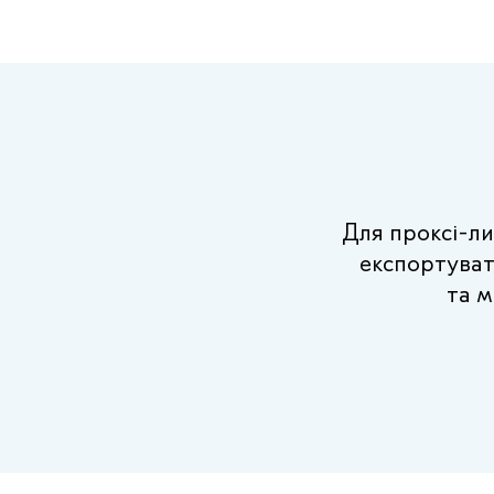
Для проксі-ли
експортувати
та м