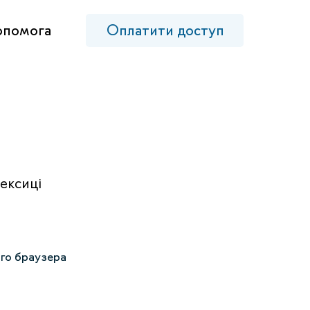
опомога
Оплатити доступ
ексиці
ого браузера