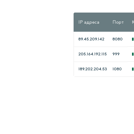
IP адреса
Порт
89.45.209.142
8080
205.164.192.115
999
189.202.204.53
1080