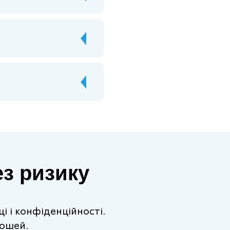
з ризику
і і конфіденційності.
ошей.