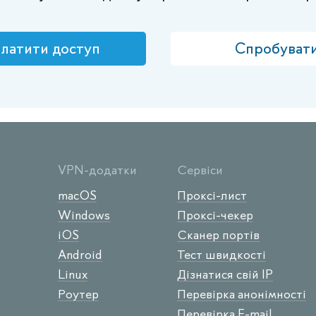
латити доступ
Спробуват
VPN-додатки
Сервіси
macOS
Проксі-лист
Windows
Проксі-чекер
iOS
Сканер портів
Android
Тест швидкості
Linux
Дізнатися свій IP
Роутер
Перевірка анонімності
Перевірка E-mail