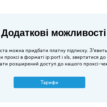
Додаткові можливості
ста можна придбати платну підписку. З'явит
 проксі в форматі ip:port і xls, звертатися до
ати розширений доступ до нашого проксі-че
Тарифи