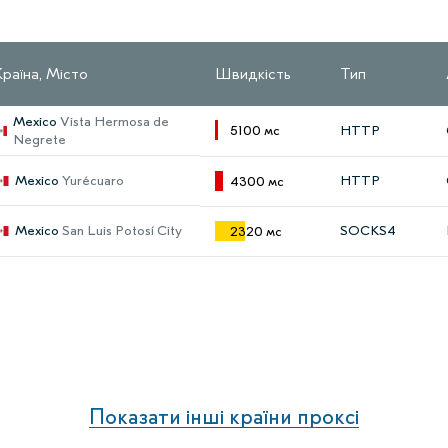
Країна, Місто
Швидкість
Тип
Mexico
Vista Hermosa de
5100 мс
HTTP
Negrete
Mexico
Yurécuaro
HTTP
4300 мс
Mexico
San Luis Potosí City
SOCKS4
2320 мс
Показати інші країни проксі