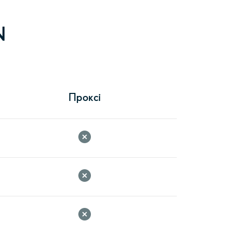
N
Проксі