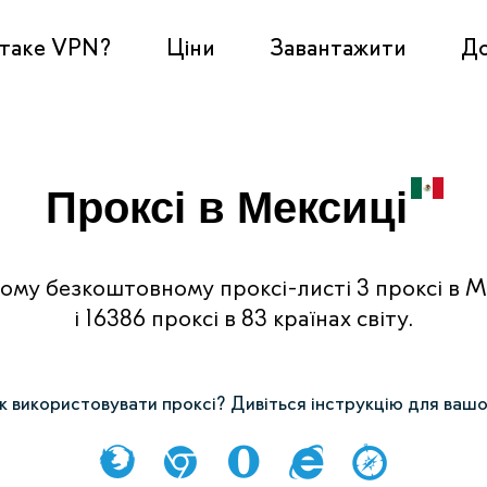
таке VPN?
Ціни
Завантажити
Д
Проксі в Мексиці
ому безкоштовному проксі-листі 3 проксі в М
і 16386 проксі в 83 країнах світу.
к використовувати проксі? Дивіться інструкцію для ваш