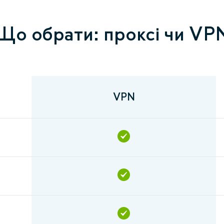
Що обрати: проксі чи VP
VPN