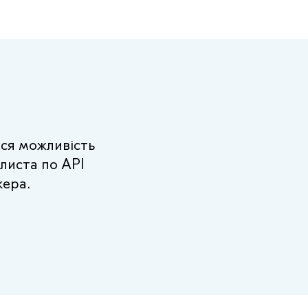
ься можливість
 листа по API
кера.