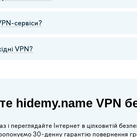
VPN-сервіси?
хідні VPN?
те hidemy.name VPN бе
 і переглядайте Інтернет в цілковитій безпец
ропонуємо 30-денну гарантію повернення гр