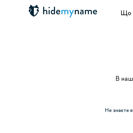
Що 
В наш
Не знаєте я