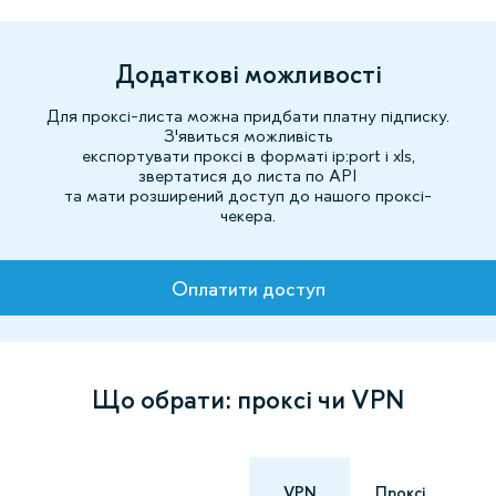
Додаткові можливості
Для проксі-листа можна придбати платну підписку.
З'явиться можливість
експортувати проксі в форматі ip:port і xls,
звертатися до листа по API
та мати розширений доступ до нашого проксі-
чекера.
Тарифи
Оплатити доступ
Що обрати: проксі чи VPN
VPN
Проксі