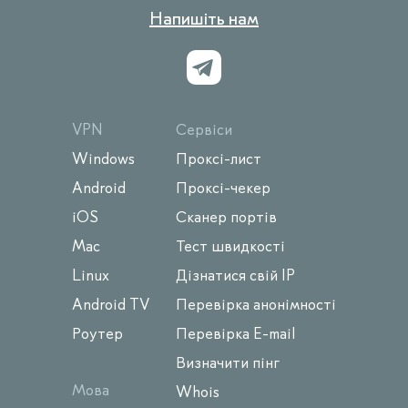
Напишіть нам
VPN
Сервіси
Windows
Проксі-лист
Android
Проксі-чекер
iOS
Сканер портів
Mac
Тест швидкості
Linux
Дізнатися свій IP
Android TV
Перевірка анонімності
Роутер
Перевірка E-mail
Визначити пінг
Мова
Whois