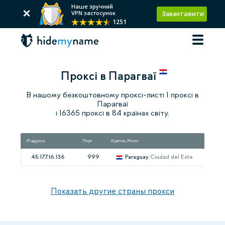
Наше зручний
VPN застосунок
Завантажити
1251
Проксі в Парагваї
В нашому безкоштовному проксі-листі 1 проксі в
Парагваї
і 16365 проксі в 84 країнах світу.
IP адреса
Порт
Країна, Місто
45.177.16.136
999
Paraguay
Ciudad del Este
Показать другие страны прокси