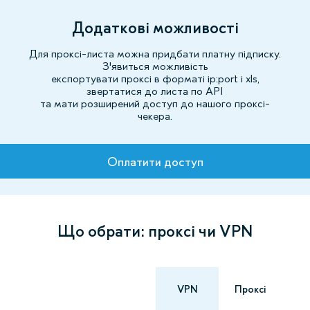
Додаткові можливості
Для проксі-листа можна придбати платну підписку.
З'явиться можливість
експортувати проксі в форматі ip:port і xls,
звертатися до листа по API
та мати розширений доступ до нашого проксі-
чекера.
Тарифи
Оплатити доступ
Що обрати: проксі чи VPN
VPN
Проксі