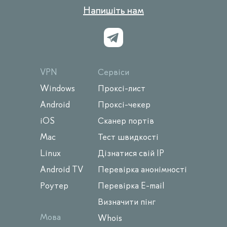
Напишіть нам
VPN
Сервіси
Windows
Проксі-лист
Android
Проксі-чекер
iOS
Сканер портів
Mac
Тест швидкості
Linux
Дізнатися свій IP
Android TV
Перевірка анонімності
Роутер
Перевірка E-mail
Визначити пінг
Мова
Whois