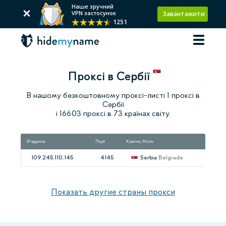
Наше зручний
VPN застосунок
Завантажити
1251
Проксі в Сербії
В нашому безкоштовному проксі-листі 1 проксі в
Сербії
і 16603 проксі в 73 країнах світу.
IP адреса
Порт
Країна, Місто
Швидкіс
109.245.110.145
4145
Serbia
Belgrade
7
Показать другие страны прокси