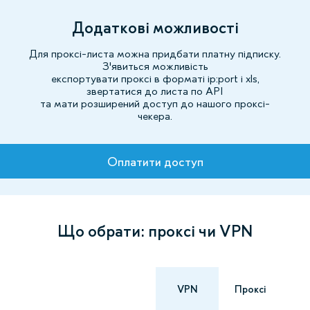
Додаткові можливості
Для проксі-листа можна придбати платну підписку.
З'явиться можливість
експортувати проксі в форматі ip:port і xls,
звертатися до листа по API
та мати розширений доступ до нашого проксі-
чекера.
Тарифи
Оплатити доступ
Що обрати: проксі чи VPN
VPN
Проксі