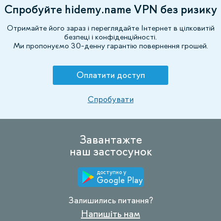
Спробуйте hidemy.name VPN без ризику
Отримайте його зараз і переглядайте Інтернет в цілковитій
безпеці і конфіденційності.
Ми пропонуємо 30-денну гарантію повернення грошей.
Оплатити доступ
Спробувати
Завантажте
наш застосунок
доступно у
Google Play
Залишились питання?
Напишіть нам