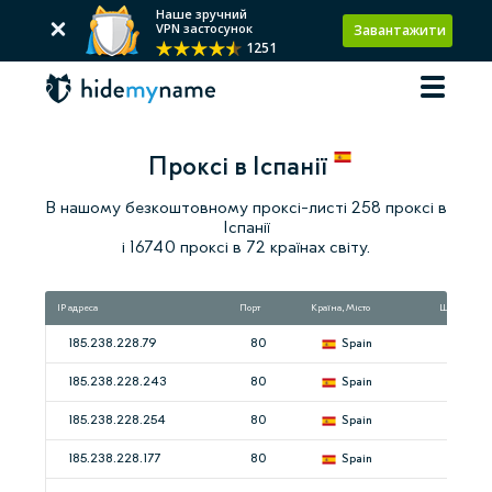
Наше зручний
VPN застосунок
Завантажити
1251
Проксі в Іспанії
В нашому безкоштовному проксі-листі 258 проксі в
Іспанії
і 16740 проксі в 72 країнах світу.
IP адреса
Порт
Країна, Місто
Швидкість
185.238.228.79
80
Spain
20 
185.238.228.243
80
Spain
20 
185.238.228.254
80
Spain
20 
185.238.228.177
80
Spain
20 