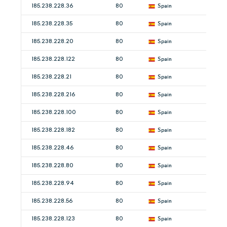
185.238.228.36
80
Spain
20 
185.238.228.35
80
Spain
20 
185.238.228.20
80
Spain
20 
185.238.228.122
80
Spain
20 
185.238.228.21
80
Spain
20 
185.238.228.216
80
Spain
20 
185.238.228.100
80
Spain
20 
185.238.228.182
80
Spain
20 
185.238.228.46
80
Spain
20 
185.238.228.80
80
Spain
20 
185.238.228.94
80
Spain
20 
185.238.228.56
80
Spain
20 
185.238.228.123
80
Spain
20 