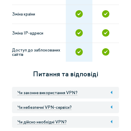
Зміна країни
Зміна IP-адреси
Доступ до заблокованих
сайтів
Питання та відповіді
Чи законне використання VPN?
Чи небезпечні VPN-сервіси?
Чи дійсно необхідні VPN?