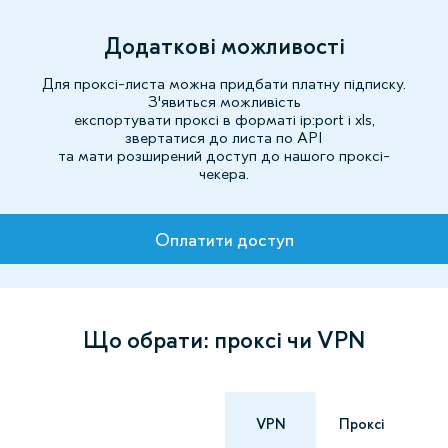
Додаткові можливості
Для проксі-листа можна придбати платну підписку.
З'явиться можливість
експортувати проксі в форматі ip:port і xls,
звертатися до листа по API
та мати розширений доступ до нашого проксі-
чекера.
Тарифи
Оплатити доступ
Що обрати: проксі чи VPN
VPN
Проксі