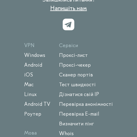
Напишіть нам
VPN
Сервіси
Windows
Проксі-лист
Android
Проксі-чекер
iOS
Сканер портів
Mac
Тест швидкості
Linux
Дізнатися свій IP
Android TV
Перевірка анонімності
Роутер
Перевірка E-mail
Визначити пінг
Мова
Whois