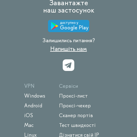
Завантажте
наш застосунок
доступно у
Google Play
Залишились питання?
Напишіть нам
VPN
Сервіси
Windows
Проксі-лист
Android
Проксі-чекер
iOS
Сканер портів
Mac
Тест швидкості
Linux
Дізнатися свій IP