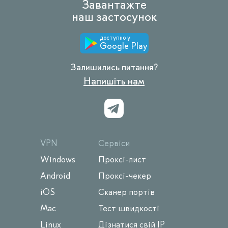
Завантажте
наш застосунок
доступно у
Google Play
Залишились питання?
Напишіть нам
VPN
Сервіси
Windows
Проксі-лист
Android
Проксі-чекер
iOS
Сканер портів
Mac
Тест швидкості
Linux
Дізнатися свій IP