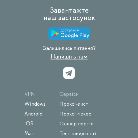
Завантажте
наш застосунок
доступно у
Google Play
Залишились питання?
Напишіть нам
VPN
Сервіси
Windows
Проксі-лист
Android
Проксі-чекер
iOS
Сканер портів
Mac
Тест швидкості