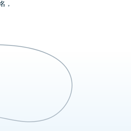
匿名，
PN的设备的
序
和电视。
板电脑和电视。
ore上下载
载
载
Play上下载
。
码
码
码
码
请求试用
请求试用
求使用后
会收到
请求试用