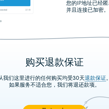
您的IP地址已经
并且连接已加密。
器上设置我们的VPN，您可以更改本身不支持V
安装VPN应用程
安装应用程序
安装应用程序
安装应用程序
IP地址。例如，具有互联网访问权限的游戏机
支持智能手机，平
购买退款保证
在App St
下
下
了解如何配置
在Google 
从我们这里进行的任何购买均受30天
退款保证
如果服务不适合您，我们将退还款项。
1
1
1
输入邮件中的代
输入邮件中的代
输入邮件中的代
1
输入邮件中的代
代码在
该代码在付款后或
该代码在付款后或
付款后
或请
。
后出现。
后出现。
该代码在付款后或