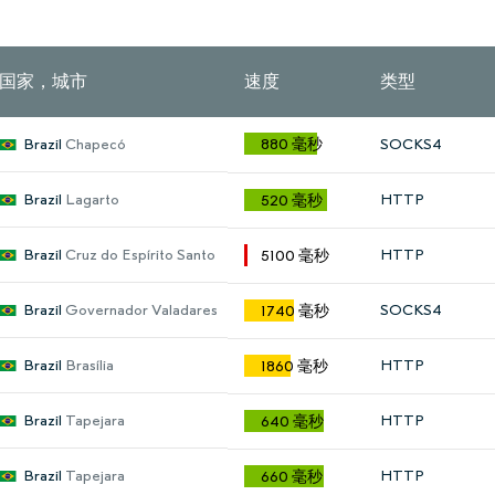
国家，城市
速度
类型
Brazil
Chapecó
880 毫秒
SOCKS4
Brazil
Lagarto
HTTP
520 毫秒
Brazil
Cruz do Espírito Santo
HTTP
5100 毫秒
Brazil
Governador Valadares
SOCKS4
1740 毫秒
Brazil
Brasília
HTTP
1860 毫秒
Brazil
Tapejara
HTTP
640 毫秒
Brazil
Tapejara
HTTP
660 毫秒