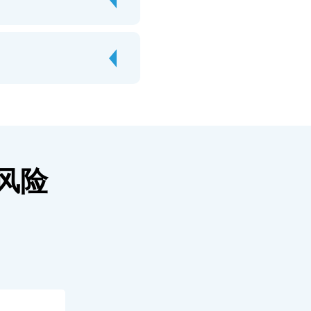
有风险
。