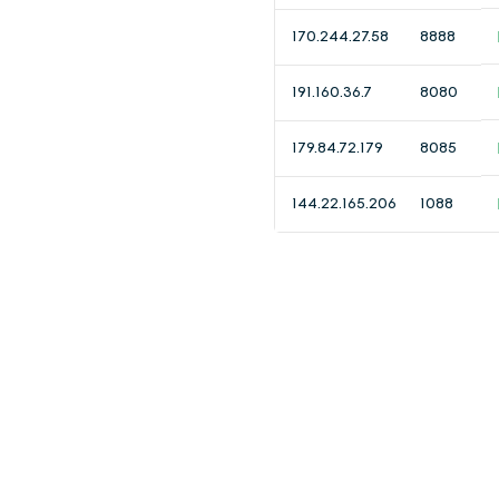
170.244.27.58
8888
191.160.36.7
8080
179.84.72.179
8085
144.22.165.206
1088