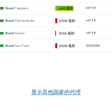
Brazil
Tapejara
HTTP
640 毫秒
Brazil
Palmeirândia
HTTP
3700 毫秒
Brazil
Belém
HTTP
5100 毫秒
Brazil
São Paulo
SOCKS5
3300 毫秒
显示其他国家的代理