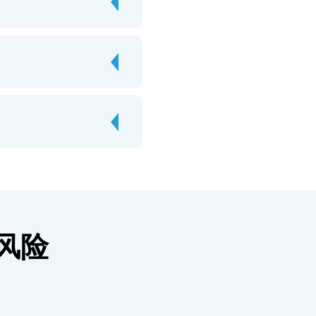
有风险
。