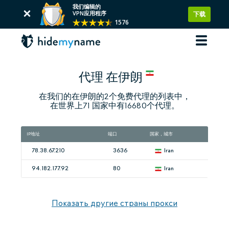
我们编辑的
VPN应用程序
下载
1576
代理 在伊朗
在我们的在伊朗的2个免费代理的列表中，
在世界上71 国家中有16680个代理。
IP地址
端口
国家，城市
速度
78.38.67.210
3636
Iran
9
94.182.177.92
80
Iran
9
Показать другие страны прокси