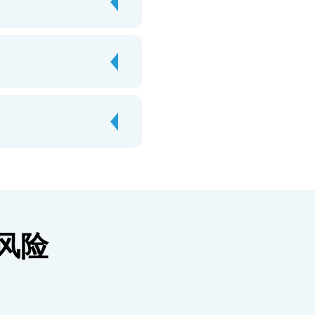
有风险
。