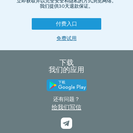
立即获取并以完全安全和隐私的方式浏览网络。
我们提供30天退款保证。
付费入口
免费试用
下载
我们的应用
下載
Google Play
还有问题？
给我们写信