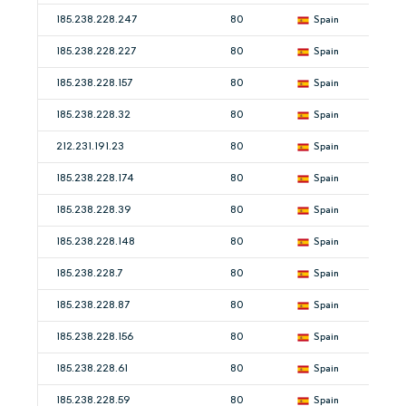
185.238.228.247
80
Spain
185.238.228.227
80
Spain
185.238.228.157
80
Spain
185.238.228.32
80
Spain
212.231.191.23
80
Spain
185.238.228.174
80
Spain
185.238.228.39
80
Spain
185.238.228.148
80
Spain
185.238.228.7
80
Spain
185.238.228.87
80
Spain
185.238.228.156
80
Spain
185.238.228.61
80
Spain
185.238.228.59
80
Spain