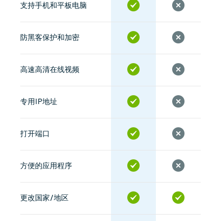
支持手机和平板电脑
防黑客保护和加密
高速高清在线视频
专用IP地址
打开端口
方便的应用程序
更改国家/地区