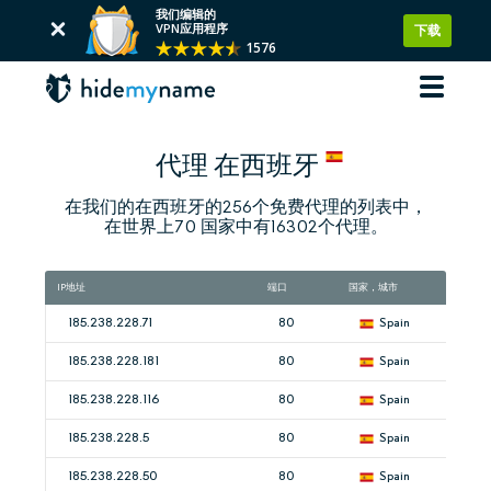
我们编辑的
VPN应用程序
下载
1576
代理 在西班牙
在我们的在西班牙的256个免费代理的列表中，
在世界上70 国家中有16302个代理。
IP地址
端口
国家，城市
速
185.238.228.71
80
Spain
185.238.228.181
80
Spain
185.238.228.116
80
Spain
185.238.228.5
80
Spain
185.238.228.50
80
Spain