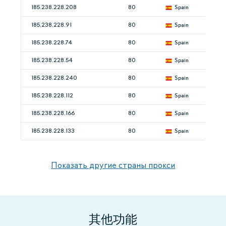
185.238.228.208
80
Spain
185.238.228.91
80
Spain
185.238.228.74
80
Spain
185.238.228.54
80
Spain
185.238.228.240
80
Spain
185.238.228.112
80
Spain
185.238.228.166
80
Spain
185.238.228.133
80
Spain
Показать другие страны прокси
其他功能