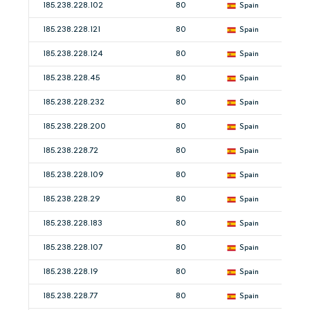
185.238.228.102
80
Spain
185.238.228.121
80
Spain
185.238.228.124
80
Spain
185.238.228.45
80
Spain
185.238.228.232
80
Spain
185.238.228.200
80
Spain
185.238.228.72
80
Spain
185.238.228.109
80
Spain
185.238.228.29
80
Spain
185.238.228.183
80
Spain
185.238.228.107
80
Spain
185.238.228.19
80
Spain
185.238.228.77
80
Spain