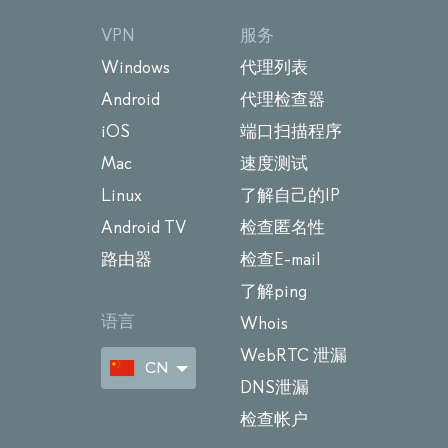
VPN
服务
Windows
代理列表
Android
代理检查器
iOS
端口扫描程序
Mac
速度测试
Linux
了解自己的IP
Android TV
检查匿名性
路由器
检查E-mail
了解ping
语言
Whois
WebRTC 泄漏
CN
DNS泄漏
检查帐户