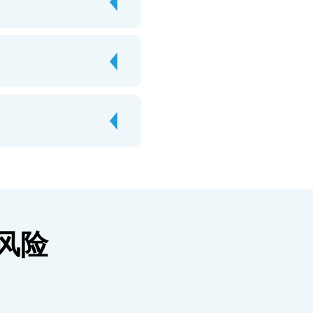
有风险
。