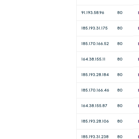
91.193.58.96
80
185.193.31.175
80
185.170.166.52
80
164.38.155.11
80
185.193.28.184
80
185.170.166.46
80
164.38.155.87
80
185.193.28.106
80
185.193.31.238
80