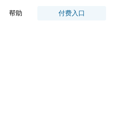
帮助
付费入口