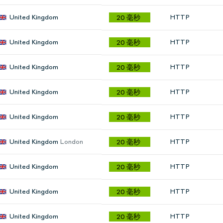
United Kingdom
HTTP
20 毫秒
United Kingdom
HTTP
20 毫秒
United Kingdom
HTTP
20 毫秒
United Kingdom
HTTP
20 毫秒
United Kingdom
HTTP
20 毫秒
United Kingdom
London
HTTP
20 毫秒
United Kingdom
HTTP
20 毫秒
United Kingdom
HTTP
20 毫秒
United Kingdom
HTTP
20 毫秒