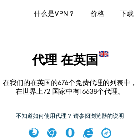
什么是VPN？
价格
下载
代理 在英国
在我们的在英国的676个免费代理的列表中，
在世界上72 国家中有16638个代理。
不知道如何使用代理？ 请参阅浏览器的说明