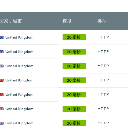
国家，城市
速度
类型
United Kingdom
20 毫秒
HTTP
United Kingdom
HTTP
20 毫秒
United Kingdom
HTTP
20 毫秒
United Kingdom
HTTP
20 毫秒
United Kingdom
HTTP
20 毫秒
United Kingdom
HTTP
20 毫秒
United Kingdom
HTTP
20 毫秒