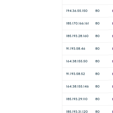
194.36.55.150
80
185.170.166.161
80
185.193.28.160
80
91.193.58.46
80
164.38.155.50
80
91.193.58.52
80
164.38.155.146
80
185.193.29.110
80
185.193.31.120
80