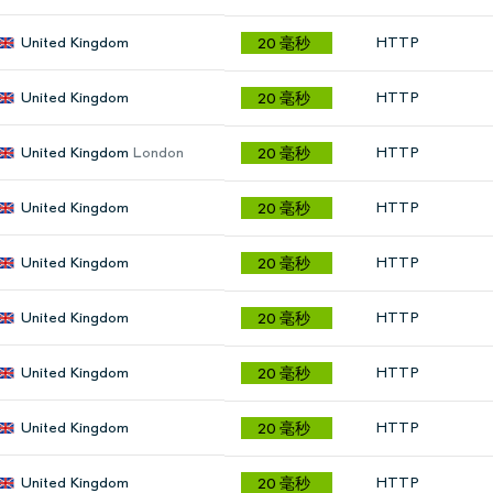
United Kingdom
HTTP
20 毫秒
United Kingdom
HTTP
20 毫秒
United Kingdom
London
HTTP
20 毫秒
United Kingdom
HTTP
20 毫秒
United Kingdom
HTTP
20 毫秒
United Kingdom
HTTP
20 毫秒
United Kingdom
HTTP
20 毫秒
United Kingdom
HTTP
20 毫秒
United Kingdom
HTTP
20 毫秒