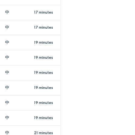
中
17 minutes
中
17 minutes
中
19 minutes
中
19 minutes
中
19 minutes
中
19 minutes
中
19 minutes
中
19 minutes
中
21 minutes