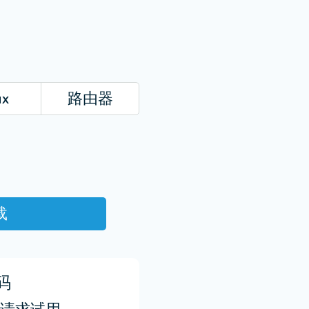
ux
路由器
载
码