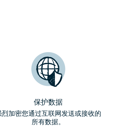
PN的设备的
序
和电视。
板电脑和电视。
ore上下载
载
载
Play上下载
码
码
码
码
请求试用
请求试用
求使用后
会收到
请求试用
保护数据
强烈加密您通过互联网发送或接收的
所有数据。
所需网站可正常
网站可以
网站可以
。
。
网站可以