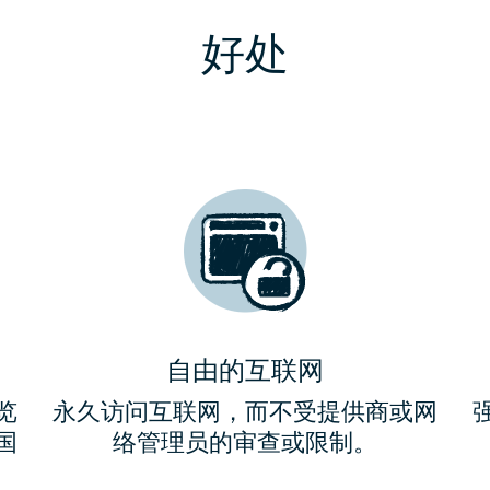
器上设置我们的VPN，您可以更改本身不支持V
好处
安装VPN应用程
安装应用程序
安装应用程序
安装应用程序
IP地址。例如，具有互联网访问权限的游戏机
支持智能手机，平
在App St
下
下
了解如何配置
在Google 
1
1
1
输入邮件中的代
输入邮件中的代
输入邮件中的代
1
输入邮件中的代
代码在
该代码在付款后或
该代码在付款后或
付款后
或请
。
后出现。
后出现。
该代码在付款后或
后出现。
自由的互联网
2
2
2
选择服务器
选择服务器
选择服务器
览
永久访问互联网，而不受提供商或网
2
国
络管理员的审查或限制。
选择服务器
自动或自主选择您
自动或选择您所需
自动或选择您所需
工作的服务器。
正常工作的服务器
正常工作的服务器
自动或选择您所需