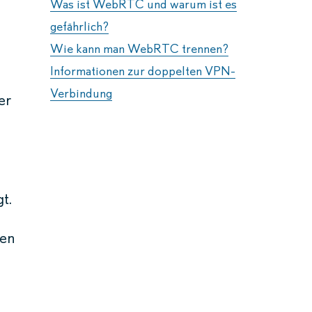
Was ist WebRTC und warum ist es
gefährlich?
Wie kann man WebRTC trennen?
Informationen zur doppelten VPN-
Verbindung
er
t.
m
nen