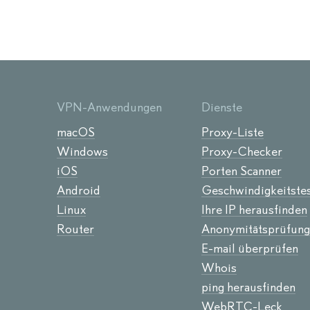
VPN-Anwendungen
Dienste
macOS
Proxy-Liste
Windows
Proxy-Checker
iOS
Porten Scanner
Android
Geschwindigkeitste
Linux
Ihre IP herausfinden
Router
Anonymitätsprüfung
E-mail überprüfen
Whois
ping herausfinden
WebRTC-Leck