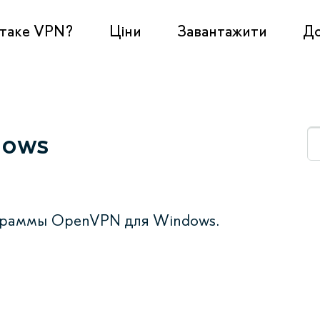
таке VPN?
Ціни
Завантажити
Д
dows
ограммы OpenVPN для Windows.