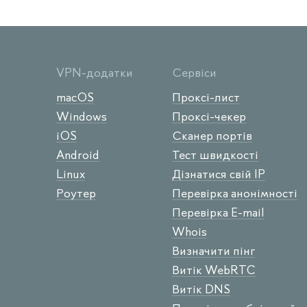
VPN-додатки
Сервіси
macOS
Проксі-лист
Windows
Проксі-чекер
iOS
Сканер портів
Android
Тест швидкості
Linux
Дізнатися свій IP
Роутер
Перевірка анонімності
Перевірка E-mail
Whois
Визначити пінг
Витік WebRTC
Витік DNS