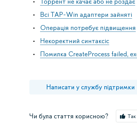
Торрент не качає або не роздає
Всі TAP-Win адаптери зайняті
Операція потребує підвищення
Некоректний синтаксіс
Помилка CreateProcess failed, ex
Написати у службу підтримки
Чи була стаття корисною?
Так