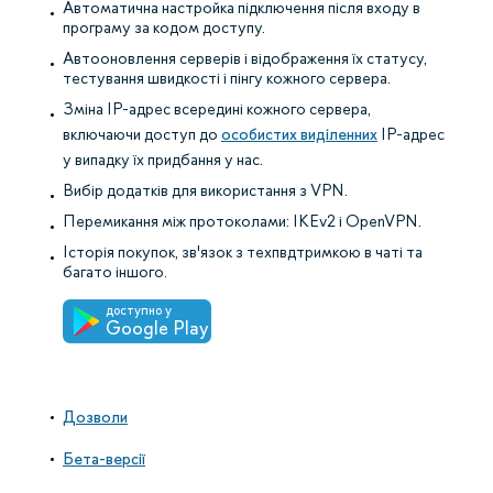
Автоматична настройка підключення після входу в
програму за кодом доступу.
Автооновлення серверів і відображення їх статусу,
тестування швидкості і пінгу кожного сервера.
Зміна IP-адрес всередині кожного сервера,
включаючи доступ до
особистих виділенних
IP-адрес
у випадку їх придбання у нас.
Вибір додатків для використання з VPN.
Перемикання між протоколами: IKEv2 і OpenVPN.
Історія покупок, зв'язок з техпвдтримкою в чаті та
багато іншого.
доступно у
Google Play
Дозволи
Бета-версії