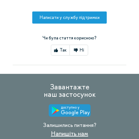
Написати у службу підтримки
Чи була стаття корисною?
Так
Ні
Завантажте
наш застосунок
доступно у
Google Play
Залишились питання?
Напишіть нам