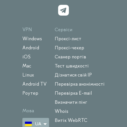
VPN
Сервіси
Windows
Проксі-лист
Android
Проксі-чекер
iOS
Сканер портів
Mac
Тест швидкості
Linux
Дізнатися свій IP
Android TV
Перевірка анонімності
Роутер
Перевірка E-mail
Визначити пінг
Мова
Whois
Витік WebRTC
UA