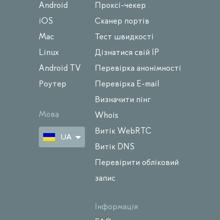
Android
Проксі-чекер
iOS
Сканер портів
Mac
Тест швидкості
Linux
Дізнатися свій IP
Android TV
Перевірка анонімності
Роутер
Перевірка E-mail
Визначити пінг
Мова
Whois
Витік WebRTC
UA
Витік DNS
Перевірити обліковий
запис
Інформація