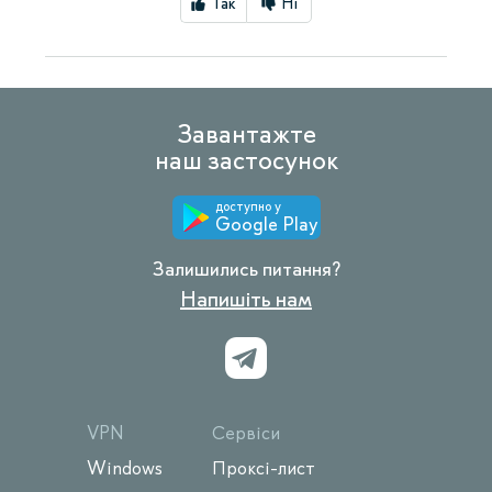
Так
Ні
Завантажте
наш застосунок
доступно у
Google Play
Залишились питання?
Напишіть нам
VPN
Сервіси
Windows
Проксі-лист