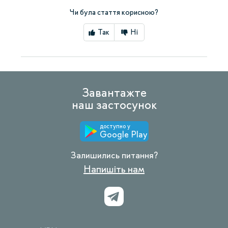
Чи була стаття корисною?
Так
Ні
Завантажте
наш застосунок
доступно у
Google Play
Залишились питання?
Напишіть нам