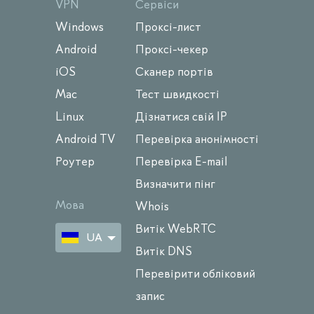
VPN
Сервіси
Windows
Проксі-лист
Android
Проксі-чекер
iOS
Сканер портів
Mac
Тест швидкості
Linux
Дізнатися свій IP
Android TV
Перевірка анонімності
Роутер
Перевірка E-mail
Визначити пінг
Мова
Whois
Витік WebRTC
UA
Витік DNS
Перевірити обліковий
запис