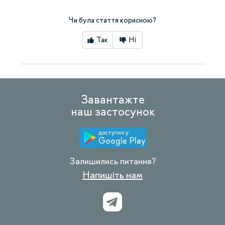
Чи була стаття корисною?
Так
Ні
Завантажте
наш застосунок
доступно у
Google Play
Залишились питання?
Напишіть нам