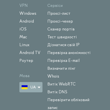
VPN
Сервіси
Windows
Проксі-лист
Android
Проксі-чекер
iOS
Сканер портів
Mac
Тест швидкості
Linux
Дізнатися свій IP
Android TV
Перевірка анонімності
Роутер
Перевірка E-mail
Визначити пінг
Мова
Whois
Витік WebRTC
UA
Витік DNS
Перевірити обліковий
запис